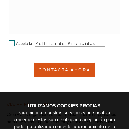
Acepto la
Política de Privacidad
.
VIAJES EUROTRIP
UTILIZAMOS COOKIES PROPIAS.
Para mejorar nuestros servicios y personalizar
Creo viajes organiados o a tu medida, itinerarios pensados
contenido, estas son de obligada aceptación para
para que vivas experiencias muy especiales e inolvidables.
poder garantizar un correcto funcionamiento de la