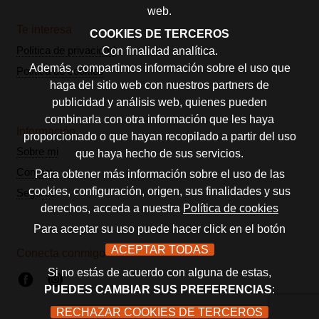
web.
Te interesa
COOKIES DE TERCEROS
Política de privacidad
Con finalidad analítica.
Además, compartimos información sobre el uso que
Política de cookies
haga del sitio web con nuestros partners de
publicidad y análisis web, quienes pueden
combinarla con otra información que les haya
Información
proporcionado o que hayan recopilado a partir del uso
Sobre mi
que haya hecho de sus servicios.
Contacto
Para obtener más información sobre el uso de las
cookies, configuración, origen, sus finalidades y sus
Seguros
derechos, acceda a nuestra
Política de cookies
Para aceptar su uso puede hacer click en el botón
ACEPTAR TODAS
Conecta conmigo
Si no estás de acuerdo con alguna de estas,
PUEDES CAMBIAR SUS PREFERENCIAS
:
RECHAZAR COOKIES DE TERCEROS