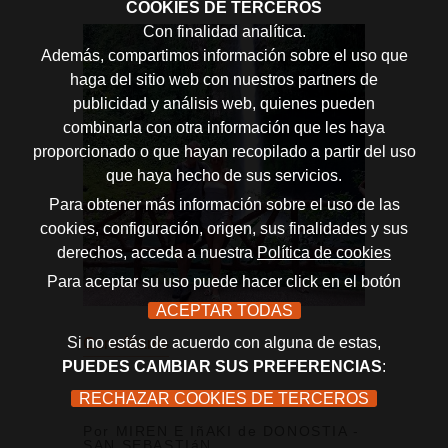
COOKIES DE TERCEROS
Con finalidad analítica.
Además, compartimos información sobre el uso que
haga del sitio web con nuestros partners de
publicidad y análisis web, quienes pueden
combinarla con otra información que les haya
proporcionado o que hayan recopilado a partir del uso
que haya hecho de sus servicios.
Para obtener más información sobre el uso de las
cookies, configuración, origen, sus finalidades y sus
derechos, acceda a nuestra
Política de cookies
Para aceptar su uso puede hacer click en el botón
ACEPTAR TODAS
Si no estás de acuerdo con alguna de estas,
Consúltame
PUEDES CAMBIAR SUS PREFERENCIAS
:
RECHAZAR COOKIES DE TERCEROS
COSTA RICA
Por MIREN E IñAKI de DONOSTIA -
SAN SEBASTIáN