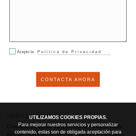
Acepto la
Política de Privacidad
.
VIAJES EUROTRIP
UTILIZAMOS COOKIES PROPIAS.
Para mejorar nuestros servicios y personalizar
Creo viajes organiados o a tu medida, itinerarios pensados
contenido, estas son de obligada aceptación para
para que vivas experiencias muy especiales e inolvidables.