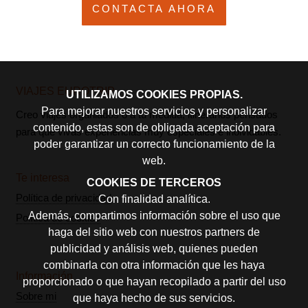
VIAJES EUROTRIP
UTILIZAMOS COOKIES PROPIAS.
Para mejorar nuestros servicios y personalizar
Creo viajes organiados o a tu medida, itinerarios pensados
contenido, estas son de obligada aceptación para
para que vivas experiencias muy especiales e inolvidables.
poder garantizar un correcto funcionamiento de la
web.
Te interesa
COOKIES DE TERCEROS
Política de privacidad
Con finalidad analítica.
Además, compartimos información sobre el uso que
Política de cookies
haga del sitio web con nuestros partners de
publicidad y análisis web, quienes pueden
combinarla con otra información que les haya
Información
proporcionado o que hayan recopilado a partir del uso
Sobre mi
que haya hecho de sus servicios.