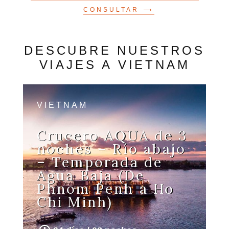
CONSULTAR
DESCUBRE NUESTROS
VIAJES A VIETNAM
VIETNAM
Crucero AQUA de 3
noches – Río abajo
– Temporada de
Agua Baja (De
Phnom Penh a Ho
Chi Minh)