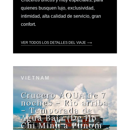
quienes busquen lujo, exclusividad,
intimidad, alta calidad de servicio, gran
confort.
VER TODOS LOS DETALLES DEL VIAJE
VIETNAM
Crucero AQUA de 7
noches – Río arriba
– Temporada de
Agua Baja (De Ho
Chi Minh a Phnom