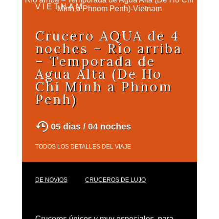
VIETNAM
Crucero AQUA de 4
noches – Río arriba
– Temporada de
Agua Alta (De Ho
Chi Minh a Phnom
Penh)
05 días / 04 noches
TODOS LOS DETALLES DEL VIAJE
DE NOVIOS
CRUCEROS DE LUJO
Cruceros únicos y muy especiales, para