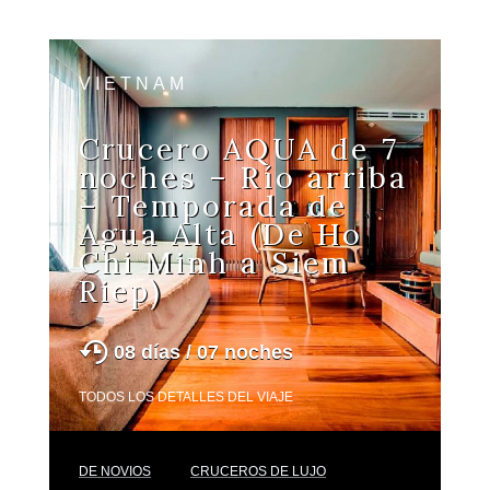
VIETNAM
Crucero AQUA de 7
noches – Río arriba
– Temporada de
Agua Alta (De Ho
Chi Minh a Siem
Riep)
08 días / 07 noches
TODOS LOS DETALLES DEL VIAJE
DE NOVIOS
CRUCEROS DE LUJO