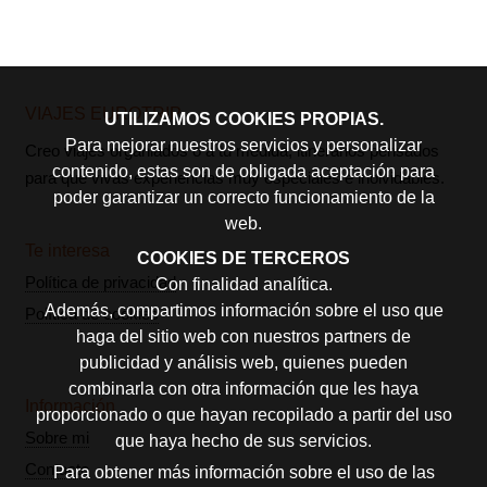
VIAJES EUROTRIP
UTILIZAMOS COOKIES PROPIAS.
Para mejorar nuestros servicios y personalizar
Creo viajes organiados o a tu medida, itinerarios pensados
contenido, estas son de obligada aceptación para
para que vivas experiencias muy especiales e inolvidables.
poder garantizar un correcto funcionamiento de la
web.
Te interesa
COOKIES DE TERCEROS
Política de privacidad
Con finalidad analítica.
Además, compartimos información sobre el uso que
Política de cookies
haga del sitio web con nuestros partners de
publicidad y análisis web, quienes pueden
combinarla con otra información que les haya
Información
proporcionado o que hayan recopilado a partir del uso
Sobre mi
que haya hecho de sus servicios.
Contacto
Para obtener más información sobre el uso de las