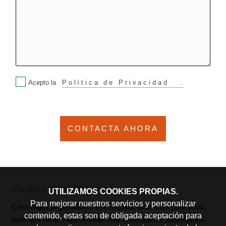
Acepto la
Política de Privacidad
.
VIAJES EUROTRIP
UTILIZAMOS COOKIES PROPIAS.
Para mejorar nuestros servicios y personalizar
Creo viajes organiados o a tu medida, itinerarios pensados
contenido, estas son de obligada aceptación para
para que vivas experiencias muy especiales e inolvidables.