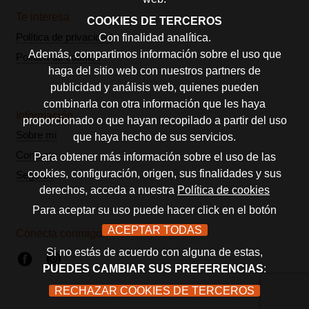
Te interesa
COOKIES DE TERCEROS
Política de privacidad
Con finalidad analítica.
Además, compartimos información sobre el uso que
Política de cookies
haga del sitio web con nuestros partners de
publicidad y análisis web, quienes pueden
combinarla con otra información que les haya
Información
proporcionado o que hayan recopilado a partir del uso
Sobre mi
que haya hecho de sus servicios.
Contacto
Para obtener más información sobre el uso de las
cookies, configuración, origen, sus finalidades y sus
Seguros
derechos, acceda a nuestra
Política de cookies
Para aceptar su uso puede hacer click en el botón
ACEPTAR TODAS
Conecta conmigo
Si no estás de acuerdo con alguna de estas,
PUEDES CAMBIAR SUS PREFERENCIAS
:
RECHAZAR COOKIES DE TERCEROS