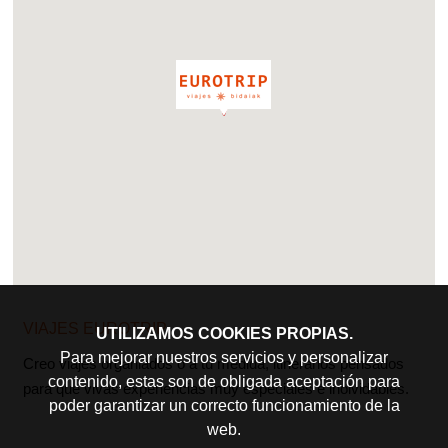
VIAJES EUROTRIP
UTILIZAMOS COOKIES PROPIAS.
Para mejorar nuestros servicios y personalizar
Creo viajes organiados o a tu medida, itinerarios pensados
contenido, estas son de obligada aceptación para
para que vivas experiencias muy especiales e inolvidables.
poder garantizar un correcto funcionamiento de la
web.