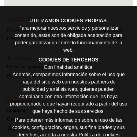
VIAJES EUROTRIP
UTILIZAMOS COOKIES PROPIAS.
Para mejorar nuestros servicios y personalizar
Creo viajes organiados o a tu medida, itinerarios pensados
contenido, estas son de obligada aceptación para
para que vivas experiencias muy especiales e inolvidables.
poder garantizar un correcto funcionamiento de la
web.
Te interesa
COOKIES DE TERCEROS
Política de privacidad
Con finalidad analítica.
Además, compartimos información sobre el uso que
Política de cookies
haga del sitio web con nuestros partners de
publicidad y análisis web, quienes pueden
combinarla con otra información que les haya
Información
proporcionado o que hayan recopilado a partir del uso
Sobre mi
que haya hecho de sus servicios.
Contacto
Para obtener más información sobre el uso de las
cookies, configuración, origen, sus finalidades y sus
Seguros
derechos, acceda a nuestra
Política de cookies