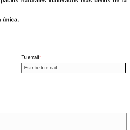
spacios naturales inalterados más bellos de la
a única.
Tu email