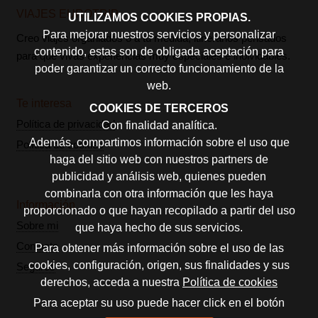
VIAJES EUROTRIP
UTILIZAMOS COOKIES PROPIAS.
Para mejorar nuestros servicios y personalizar
Creo viajes organiados o a tu medida, itinerarios pensados
contenido, estas son de obligada aceptación para
para que vivas experiencias muy especiales e inolvidables.
poder garantizar un correcto funcionamiento de la
web.
Te interesa
COOKIES DE TERCEROS
Política de privacidad
Con finalidad analítica.
Además, compartimos información sobre el uso que
Política de cookies
haga del sitio web con nuestros partners de
publicidad y análisis web, quienes pueden
combinarla con otra información que les haya
Información
proporcionado o que hayan recopilado a partir del uso
Sobre mi
que haya hecho de sus servicios.
Contacto
Para obtener más información sobre el uso de las
cookies, configuración, origen, sus finalidades y sus
Seguros
derechos, acceda a nuestra
Política de cookies
Para aceptar su uso puede hacer click en el botón