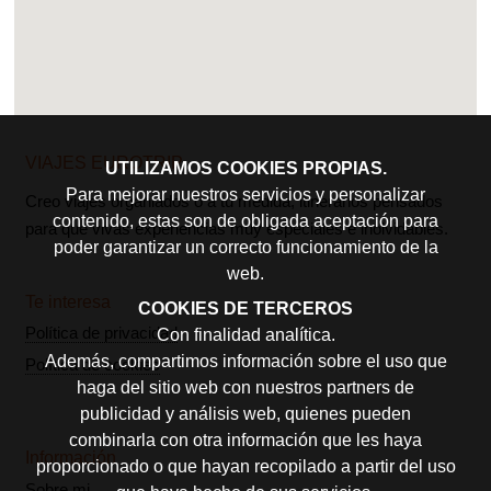
VIAJES EUROTRIP
UTILIZAMOS COOKIES PROPIAS.
Para mejorar nuestros servicios y personalizar
Creo viajes organiados o a tu medida, itinerarios pensados
contenido, estas son de obligada aceptación para
para que vivas experiencias muy especiales e inolvidables.
poder garantizar un correcto funcionamiento de la
web.
Te interesa
COOKIES DE TERCEROS
Política de privacidad
Con finalidad analítica.
Además, compartimos información sobre el uso que
Política de cookies
haga del sitio web con nuestros partners de
publicidad y análisis web, quienes pueden
combinarla con otra información que les haya
Información
proporcionado o que hayan recopilado a partir del uso
Sobre mi