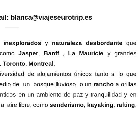
il: blanca@viajeseurotrip.es
 inexplorados
y
naturaleza desbordante
que
s como
Jasper
,
Banff
,
La Mauricie
y grandes
,
Toronto
,
Montreal
.
versidad de alojamientos únicos tanto si lo que
dio de un bosque lluvioso o un
rancho
a orillas
ticos en un ambiente de paz y tranquilidad y en
al aire libre, como
senderismo
,
kayaking
,
rafting
,