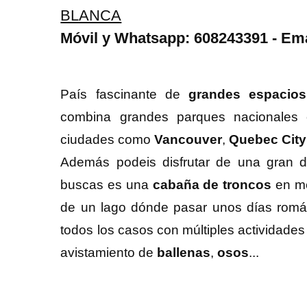
BLANCA
Móvil y Whatsapp: 608243391 - Ema
País fascinante de
grandes espacios
combina grandes parques nacionale
ciudades como
Vancouver
,
Quebec City
Además podeis disfrutar de una gran di
buscas es una
cabaña de troncos
en me
de un lago dónde pasar unos días román
todos los casos con múltiples actividades 
avistamiento de
ballenas
,
osos
...